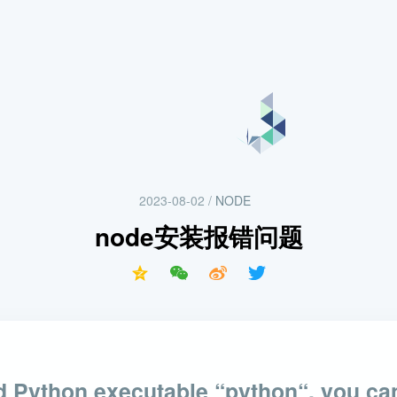
2023-08-02
/
NODE
node安装报错问题
nd Python executable “python“, you can