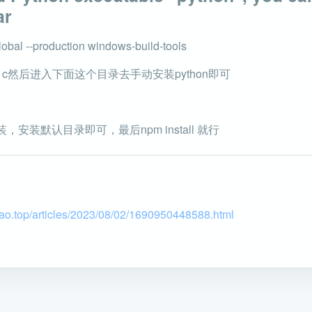
ar
bal --production windows-build-tools
l c然后进入下面这个目录去手动安装python即可
安装默认目录即可，最后npm install 就行
iao.top/articles/2023/08/02/1690950448588.html