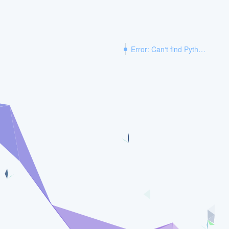
Error: Can‘t find Python executable “python“, you can set the PYTHON env var